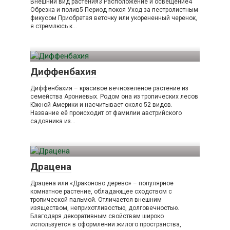
Внешний вид растения3 Расположение и освещение4
Обрезка и полив5 Период покоя Уход за пестролистным
фикусом Приобретая веточку или укорененный черенок,
я стремлюсь к…
Диффенбахия
Диффенбахия – красивое вечнозелёное растение из
семейства Арониевых. Родом она из тропических лесов
Южной Америки и насчитывает около 52 видов.
Название её происходит от фамилии австрийского
садовника из…
Драцена
Драцена или «Драконово дерево» – популярное
комнатное растение, обладающее сходством с
тропической пальмой. Отличается внешним
изяществом, неприхотливостью, долговечностью.
Благодаря декоративным свойствам широко
используется в оформлении жилого пространства,