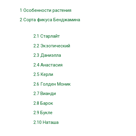
1
Особенности растения
2
Сорта фикуса Бенджамина
2.1
Старлайт
2.2
Экзотический
2.3
Даниэлла
2.4
Анастасия
2.5
Керли
2.6
Голден Моник
2.7
Вианди
2.8
Барок
2.9
Букле
2.10
Наташа