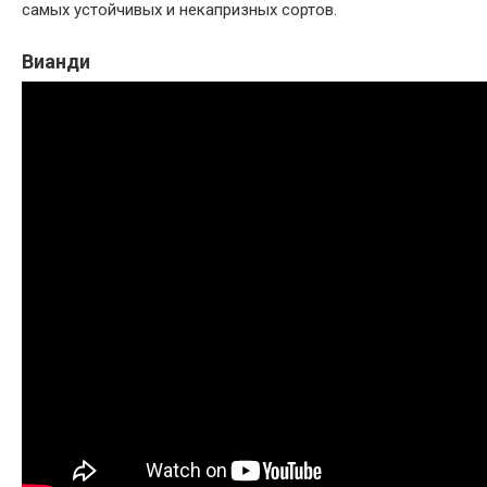
самых устойчивых и некапризных сортов.
Вианди