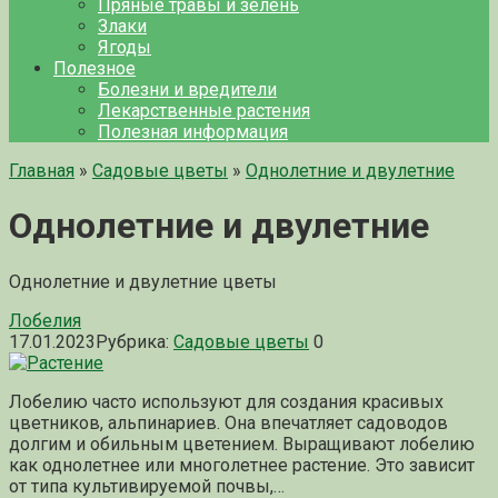
Пряные травы и зелень
Злаки
Ягоды
Полезное
Болезни и вредители
Лекарственные растения
Полезная информация
Главная
»
Садовые цветы
»
Однолетние и двулетние
Однолетние и двулетние
Однолетние и двулетние цветы
Лобелия
17.01.2023
Рубрика:
Садовые цветы
0
Лобелию часто используют для создания красивых
цветников, альпинариев. Она впечатляет садоводов
долгим и обильным цветением. Выращивают лобелию
как однолетнее или многолетнее растение. Это зависит
от типа культивируемой почвы,…