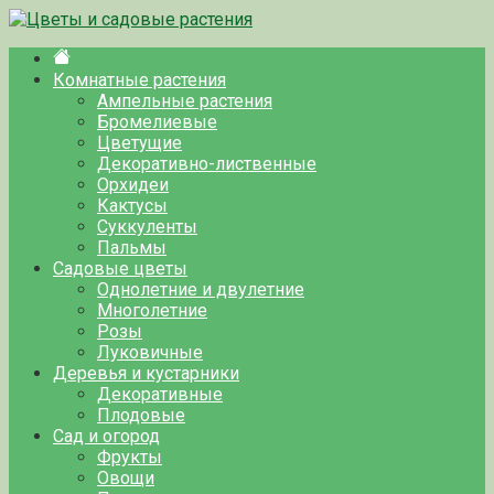
Перейти
к
контенту
Комнатные растения
Ампельные растения
Бромелиевые
Цветущие
Декоративно-лиственные
Орхидеи
Кактусы
Суккуленты
Пальмы
Садовые цветы
Однолетние и двулетние
Многолетние
Розы
Луковичные
Деревья и кустарники
Декоративные
Плодовые
Сад и огород
Фрукты
Овощи