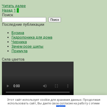
Читать далее
Пагинация
Назад
1
2
записей
Поиск
Поиск
Последние публикации
Бузина
Гидропоника для дома
Черника
Зачем розе шипы
Примула
Сила цветов
Этот сайт использует cookie для хранения данных. Продолжая
© 2026 Цветы и садовые растения
использовать сайт, Вы даете свое согласие на работу с этими
Карта сайта
Контакты
Политика конфиденциальности